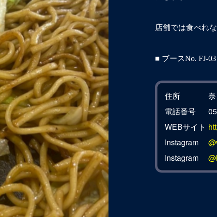
店舗では食べれな
■ ブースNo. FJ
住所
奈
電話番号
05
WEBサイト
ht
Instagram
@w
Instagram
@k